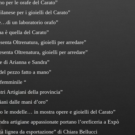
no per le orafe del Carato”
anese per i gioielli del Carato”
e…di un laboratorio orafo”
a è quella del Carato”
enta Oltrenatura, gioielli per arredare”
enta Oltrenatura, gioielli per arredare”
 di Arianna e Sandra”
del pezzo fatto a mano”
femminile “
ri Artigiani della provincia”
ani dalle mani d’oro”
o le modelle… in mostra opere e gioielli del Carato”
ra artigiane appassionate portano l’oreficeria a Expò
 lignea da esportazione” di Chiara Bellucci