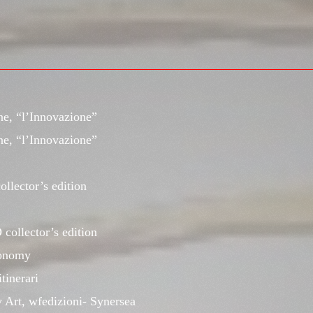
ne, “l’Innovazione”
ne, “l’Innovazione”
llector’s edition
collector’s edition
conomy
tinerari
Art, wfedizioni- Synersea