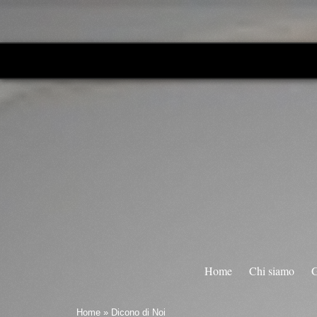
Home
Chi siamo
G
Home
» Dicono di Noi