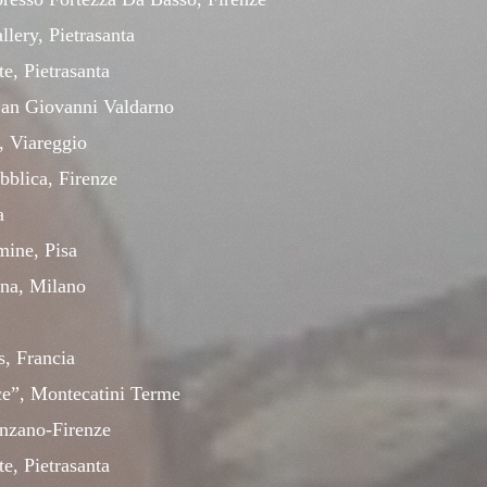
llery, Pietrasanta
te, Pietrasanta
 San Giovanni Valdarno
, Viareggio
bblica, Firenze
a
mine, Pisa
ana, Milano
s, Francia
ce”, Montecatini Terme
enzano-Firenze
te, Pietrasanta