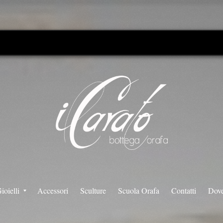
Il Carato - Bottega Orafa
ioielli
Accessori
Sculture
Scuola Orafa
Contatti
Dove