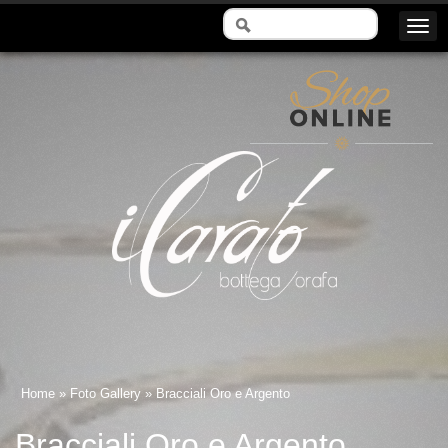
Il Carato - Bottega Orafa
Home
»
Foto Gallery
» Bracciali Oro e Argento
Bracciali Oro e Argento