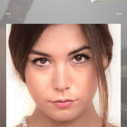
<<
>>