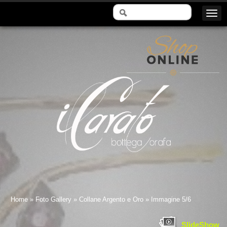
Il Carato - Bottega Orafa
Home
»
Foto Gallery
»
Collane Argento e Oro
» Immagine 5/6
SlideShow