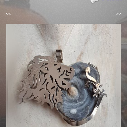
<<
>>