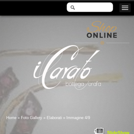
Il Carato - Bottega Orafa
Home
»
Foto Gallery
»
Elaborati
» Immagine 4/9
SlideShow