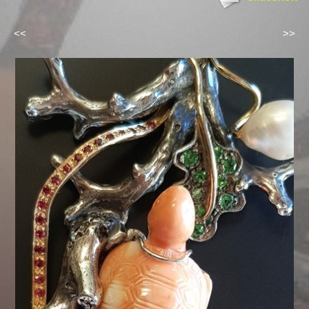
<<
>>