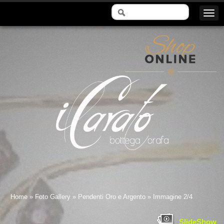
Il Carato - Bottega Orafa
Home
»
Foto Gallery
»
Pendenti Oro e Argento
» Immagine 2/4
SlideShow